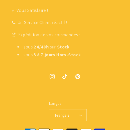
⭐ Vous Satisfaire !
📞 Un Service Client réactif !
📦 Expédition de vos commandes :
sous
24/48h
sur
Stock
sous
5 à 7 jours
Hors-Stock
Instagram
TikTok
Pinterest
Langue
Français
Moyens